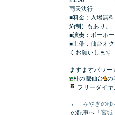
21:00 ※19,
雨天決行
■料金：入場
約制）もあり。
■演奏：ボーホ
■主催：仙台オ
くお願いします
ますますパワー
杜の都仙台
の
フリーダイ
←「
みやぎのゆ
の記事へ「
宮城