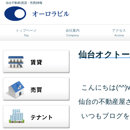
仙台不動産(賃貸・売買)情報
トップページ
会社案内
アクセス
Top
Company
Access
仙台オクトー
こんにちは(^^)
仙台の不動産屋
いつもブログを