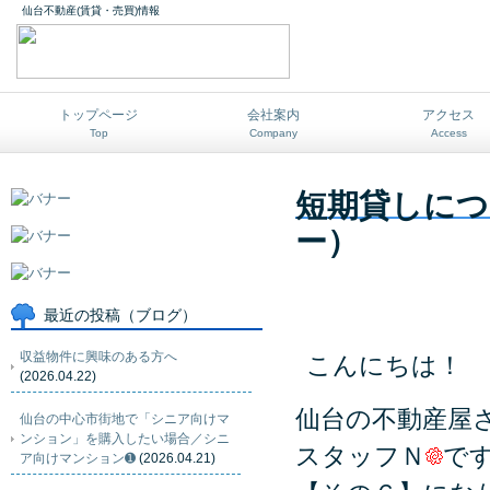
仙台不動産(賃貸・売買)情報
トップページ
会社案内
アクセス
Top
Company
Access
短期貸しにつ
ー）
最近の投稿（ブログ）
収益物件に興味のある方へ
こんにちは！
(2026.04.22)
仙台の不動産屋
仙台の中心市街地で「シニア向けマ
ンション」を購入したい場合／シニ
スタッフＮ
で
ア向けマンション➊
(2026.04.21)